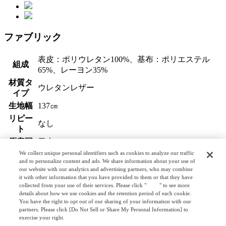
ファブリック
表皮：ポリウレタン100%、基布：ポリエステル
組成
65%、レーヨン35%
材質タ
ウレタンレザー
イプ
生地幅
137㎝
リピー
なし
ト
原産国
日本
We collect unique personal identifiers such as cookies to analyze our traffic
and to personalize content and ads. We share information about your use of
ラインナップ
our website with our analytics and advertising partners, who may combine
it with other information that you have provided to them or that they have
collected from your use of their services. Please click "
here
" to see more
details about how we use cookies and the retention period of each cookie.
S0124
You have the right to opt out of our sharing of your information with our
partners. Please click [Do Not Sell or Share My Personal Information] to
S0126
exercise your right.
Privacy Policy