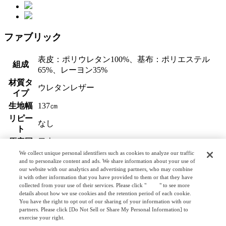
ファブリック
表皮：ポリウレタン100%、基布：ポリエステル
組成
65%、レーヨン35%
材質タ
ウレタンレザー
イプ
生地幅
137㎝
リピー
なし
ト
原産国
日本
We collect unique personal identifiers such as cookies to analyze our traffic
and to personalize content and ads. We share information about your use of
ラインナップ
our website with our analytics and advertising partners, who may combine
it with other information that you have provided to them or that they have
collected from your use of their services. Please click "
here
" to see more
details about how we use cookies and the retention period of each cookie.
S0124
You have the right to opt out of our sharing of your information with our
partners. Please click [Do Not Sell or Share My Personal Information] to
S0125
exercise your right.
Privacy Policy