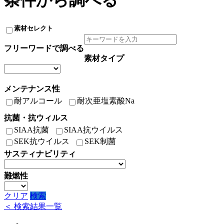
条件から調べる
素材セレクト
フリーワードで調べる
素材タイプ
メンテナンス性
耐アルコール
耐次亜塩素酸Na
抗菌・抗ウィルス
SIAA抗菌
SIAA抗ウイルス
SEK抗ウイルス
SEK制菌
サスティナビリティ
難燃性
クリア
検索
＜ 検索結果一覧