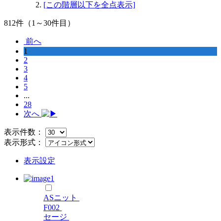
[この階層以下を全点表示]
812
件（1～30件目）
前へ
1
2
3
4
5
...
28
次へ
表示件数：
表示形式：
表示設定
ASニット
F002
セージ