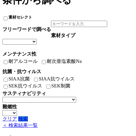
条件から調べる
素材セレクト
フリーワードで調べる
素材タイプ
メンテナンス性
耐アルコール
耐次亜塩素酸Na
抗菌・抗ウィルス
SIAA抗菌
SIAA抗ウイルス
SEK抗ウイルス
SEK制菌
サスティナビリティ
難燃性
クリア
検索
＜ 検索結果一覧