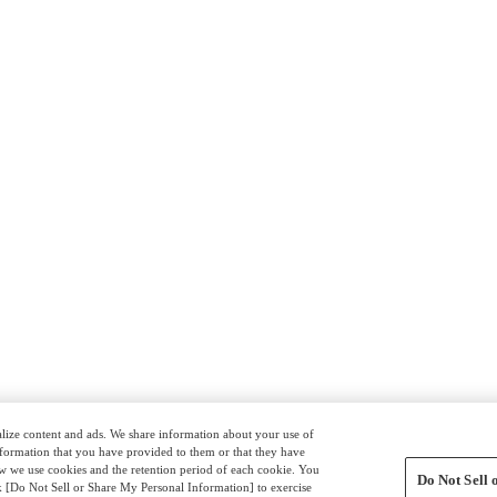
nalize content and ads. We share information about your use of
nformation that you have provided to them or that they have
ow we use cookies and the retention period of each cookie. You
Do Not Sell
ck [Do Not Sell or Share My Personal Information] to exercise