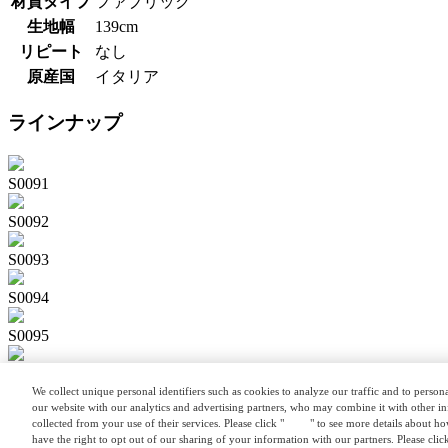
材質タイプ
ファブリック
生地幅
139cm
リピート
なし
原産国
イタリア
ラインナップ
S0091
S0092
S0093
S0094
S0095
S0096
We collect unique personal identifiers such as cookies to analyze our traffic and to perso
our website with our analytics and advertising partners, who may combine it with other i
S0097
collected from your use of their services. Please click "
here
" to see more details about h
have the right to opt out of our sharing of your information with our partners. Please cli