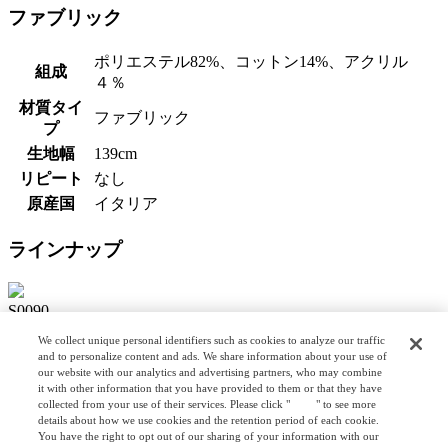
ファブリック
ポリエステル82%、コットン14%、アクリル
組成
４％
材質タイ
ファブリック
プ
生地幅
139cm
リピート
なし
原産国
イタリア
ラインナップ
S0090
We collect unique personal identifiers such as cookies to analyze our traffic
S0092
and to personalize content and ads. We share information about your use of
our website with our analytics and advertising partners, who may combine
S0093
it with other information that you have provided to them or that they have
collected from your use of their services. Please click "
here
" to see more
details about how we use cookies and the retention period of each cookie.
S0094
You have the right to opt out of our sharing of your information with our